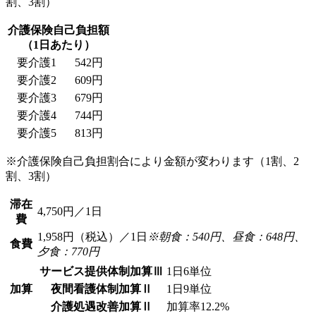
割、3割）
介護保険自己負担額
（1日あたり）
要介護1
542円
要介護2
609円
要介護3
679円
要介護4
744円
要介護5
813円
※介護保険自己負担割合により金額が変わります（1割、2
割、3割）
滞在
4,750円／1日
費
1,958円（税込）／1日
※朝食：540円、昼食：648円、
食費
夕食：770円
サービス提供体制加算Ⅲ
1日6単位
加算
夜間看護体制加算Ⅱ
1日9単位
介護処遇改善加算Ⅱ
加算率12.2%