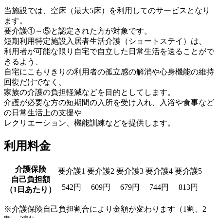
当施設では、空床（最大5床）を利用してのサービスとなり
ます。
要介護①～⑤と認定された方が対象です。
短期利用特定施設入居者生活介護（ショートステイ）は、
利用者が可能な限り自宅で自立した日常生活を送ることがで
きるよう、
自宅にこもりきりの利用者の孤立感の解消や心身機能の維持
回復だけでなく、
家族の介護の負担軽減などを目的としてします。
介護が必要な方の短期間の入所を受け入れ、入浴や食事など
の日常生活上の支援や
レクリエーション、機能訓練などを提供します。
利用料金
介護保険
要介護1
要介護2
要介護3
要介護4
要介護5
自己負担額
542円
609円
679円
744円
813円
（1日あたり）
※介護保険自己負担割合により金額が変わります（1割、2